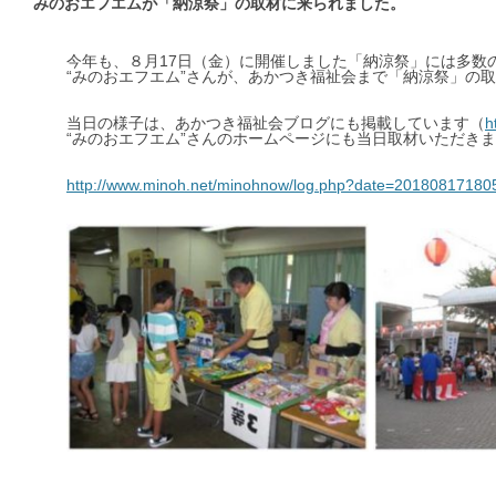
みのおエフエムが「納涼祭」の取材に来られました。
今年も、８月17日（金）に開催しました「納涼祭」には多数
“みのおエフエム”さんが、あかつき福祉会まで「納涼祭」の
当日の様子は、あかつき福祉会ブログにも掲載しています（
h
“みのおエフエム”さんのホームページにも当日取材いただき
http://www.minoh.net/minohnow/log.php?date=20180817180