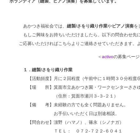
ボランティア（縫製、ピアノ演奏）を募集しています。
あかつき福祉会では、
縫製/さをり織り作業
や
ピアノ演奏
を
もしご興味をお持ちいただけましたら、以下の問合わせ先に
ご応募いただければこちらよりご連絡させていただきます。
＜
activo
の募集ペー
１．縫製/さをり織り作業
【活動頻度】月に２回程度（午前中に１時間３０分程度/
【場 所】箕面市立あかつき園・ワークセンターささ
（住所：箕面市瀬川３-３-２１）
【備 考】未経験の方でも全く問題ありません。
お手伝いいただく日は別途相談。
【問合わせ】濵野（ハマノ）、篠永（シノナガ）
ＴＥＬ： ０７２-７２２-６０４１