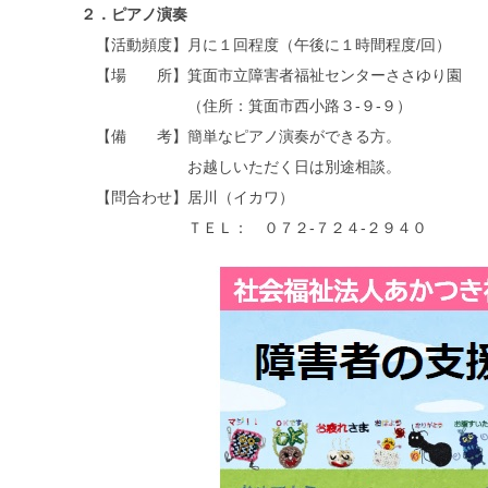
２．ピアノ演奏
【活動頻度】月に１回程度（午後に１時間程度/回）
【場 所】箕面市立障害者福祉センターささゆり園
（住所：箕面市西小路３-９-９）
【備 考】簡単なピアノ演奏ができる方。
お越しいただく日は別途相談。
【問合わせ】居川（イカワ）
ＴＥＬ： ０７２-７２４-２９４０