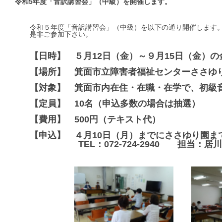
令和5年度「音訳講習会」（中級）を開催します。
令和５年度「音訳講習会」（中級）を以下の通り開催します
是非ご参加下さい。
【日時】 ５月12日（金）～９月15日（金）の金
【場所】 箕面市立障害者福祉センターささゆ
【対象】 箕面市内在住・在職・在学で、初級
【定員】 10名（申込多数の場合は抽選）
【費用】 500円（テキスト代）
【申込】 ４月10日（月）までにささゆり園ま
TEL：072-724-2940 担当：居